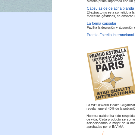
Materia prima importada con un p
Cápsulas de gelatina blanda
El extracto no esta sometido a l
molestias gástricas, se absorbe
La forma capsular
Facilita la deglución y absorción 
Premio Estrella Internacional 
La WHO(World Health Organizatio
revelan que el 40% de la població
Nuestra calidad ha sido respalda
de vida. Cada producto se somet
seleccionando lo mejor de la nat
aprobadas por el INVIMA.