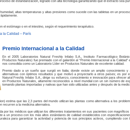
roceso de estandarización, logrado con alta tecnología garantizando que el extracto sea pur
a humedad, altas temperaturas y altas presiones como sucede con las tabletas en un proceso
 rápidamente.
en el estómago o en el intestino, según el requerimiento terapéutico.
a la Calidad – París
Premio Internacional a la Calidad
En el 2005 Laboratorios Natural Freshly Infabo S.A., Instituto Farmacológico Botánic
Productos Naturales) fue premiado con el galardón al “Premio Internacional a la Calidad”
nos consolida como un Laboratorio Líder en Productos Naturales de excelente calidad.
Premio dado a un sueño que surgió en Italia; donde existe un amplio conocimiento y af
alternativas con óptimos resultados y que motivó a proyectarlo a otros países; es por
Natural Freshly Infabo S.A., dirige su esfuerzo, conocimiento e innovación para ofrecer a
en Productos Naturales, altamente reconocidos a nivel mundial con un sin número de expe
tomando plantas importadas y nativas que han sido utilizadas antes y después de la medi
n) estima que las 2,3 partes del mundo utilizan las plantas como alternativa a los proble
n recurren a la medicina alternativa.
da por los médicos que utilizan los diferentes tratamientos en sus pacientes con magníficos
e a un proceso con los más altos estándares de calidad establecidos con especificacion
uraleza para garantizar la actividad y potencia de sus principios activos, cumpliendo con