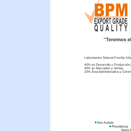
“Tenemos el
Laboratorios Natural Freshly In
40% en Desarrollo y Producción.
40% en Mercadeo y Ventas.
20% Área Administrativa y Gerenc